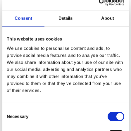
Isolierte Anwendungen
Unsicherheit im Team
Consent
Details
About
Keine klaren Use Cases
Fehlende Integration
Auswirkungen
This website uses cookies
Ungenutzte Potenziale
We use cookies to personalise content and ads, to
provide social media features and to analyse our traffic.
Potenziale bleiben ungenutzt und Zeit wird ineffizient investiert.
We also share information about your use of our site with
our social media, advertising and analytics partners who
Lösungsansatz
may combine it with other information that you’ve
provided to them or that they’ve collected from your use
Klare Anwendungsfälle
of their services.
Prozessintegration
Schulung
Consent
Leitlinien
Necessary
Selection
Ergebnis