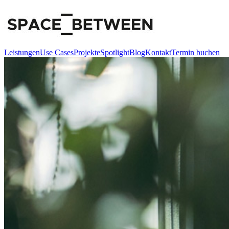
Leistungen
Use Cases
Projekte
Spotlight
Blog
Kontakt
Termin buchen