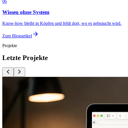
06
Wissen ohne System
Know-how bleibt in Köpfen und fehlt dort, wo es gebraucht wird.
Zum Blogartikel
Projekte
Letzte Projekte